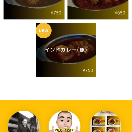
¥750
¥650
インドカレー(豚)
¥750