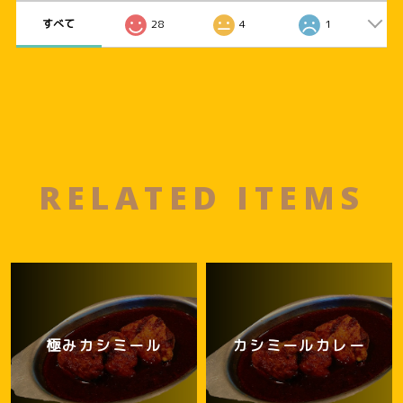
すべて
28
4
1
RELATED ITEMS
極みカシミール
カシミールカレー