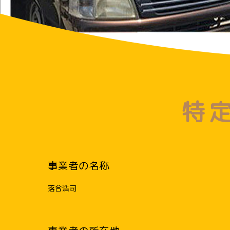
特
事業者の名称
落合浩司