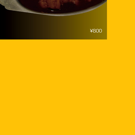
¥800
R