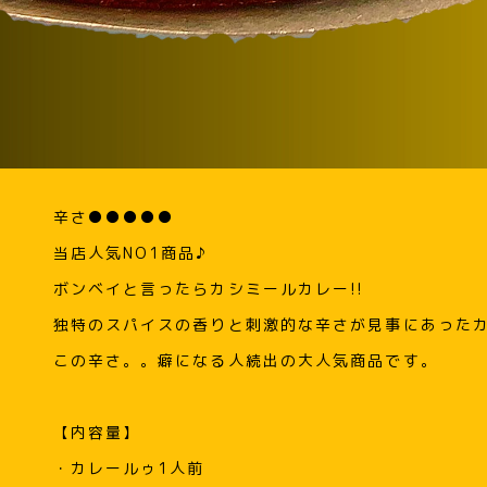
辛さ●●●●●
当店人気NO1商品♪
ボンベイと言ったらカシミールカレー!!
独特のスパイスの香りと刺激的な辛さが見事にあった
この辛さ。。癖になる人続出の大人気商品です。
【内容量】
・カレールゥ1人前