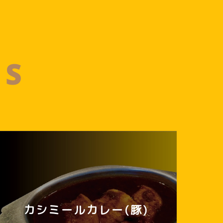
MS
カシミールカレー(豚)